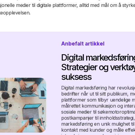
sjonelle medier til digitale plattformer, alltid med mål om å styrk
eopplevelsen.
Anbefalt artikkel
Digital markedsførin
Strategier og verktøy
suksess
Digital markedsføring har revolus
bedrifter når ut til sitt publikum,
plattformer som tilbyr uendelige m
målrettet kommunikasjon og inter
sosiale medier til søkemotoroptima
postkampanjer til innholdsstrategi, g
markedsføring en unik mulighet ti
kontakt med kunder og måle effek